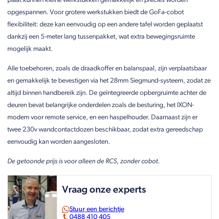
plaat kunnen kleine werkstukken gemakkelijk en precies worden
opgespannen. Voor grotere werkstukken biedt de GoFa-cobot
flexibiliteit: deze kan eenvoudig op een andere tafel worden geplaatst
dankzij een 5-meter lang tussenpakket, wat extra bewegingsruimte
mogelijk maakt.
Alle toebehoren, zoals de draadkoffer en balanspaal, zijn verplaatsbaar
en gemakkelijk te bevestigen via het 28mm Siegmund-systeem, zodat ze
altijd binnen handbereik zijn. De geïntegreerde opbergruimte achter de
deuren bevat belangrijke onderdelen zoals de besturing, het IXON-
modem voor remote service, en een haspelhouder. Daarnaast zijn er
twee 230v wandcontactdozen beschikbaar, zodat extra gereedschap
eenvoudig kan worden aangesloten.
De getoonde prijs is voor alleen de RCS, zonder cobot.
Vraag onze experts
Stuur een berichtje
0488 410 405