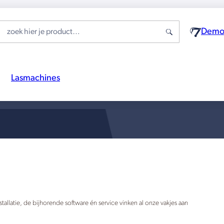
Demo-
Lasmachines
llatie, de bijhorende software én service vinken al onze vakjes aan