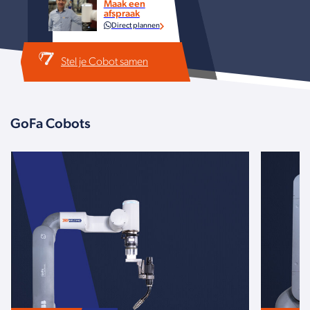
Maak een
afspraak
Direct plannen
Stel je Cobot samen
GoFa Cobots