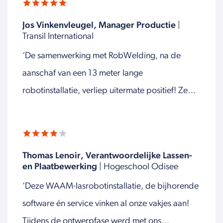
Jos Vinkenvleugel, Manager Productie
|
Transil International
‘De samenwerking met RobWelding, na de
aanschaf van een 13 meter lange
robotinstallatie, verliep uitermate positief! Ze
dachten en ontwikkelden goed mee. Het is een
fijne partij om dit mee gedaan te hebben!'
Thomas Lenoir, Verantwoordelijke Lassen-
en Plaatbewerking
| Hogeschool Odisee
‘Deze WAAM-lasrobotinstallatie, de bijhorende
software én service vinken al onze vakjes aan!
Tijdens de ontwerpfase werd met ons