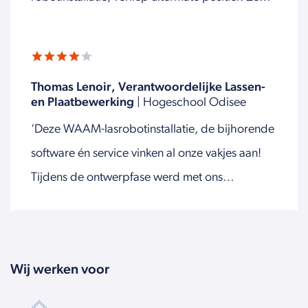
dachten en ontwikkelden goed mee. Het is een
fijne partij om dit mee gedaan te hebben!'
Thomas Lenoir, Verantwoordelijke Lassen-
en Plaatbewerking
| Hogeschool Odisee
‘Deze WAAM-lasrobotinstallatie, de bijhorende
software én service vinken al onze vakjes aan!
Tijdens de ontwerpfase werd met ons
meegedacht om een installatie te creëren die
beantwoordt aan al onze wensen.'
Wij werken voor